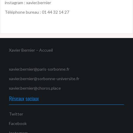
instagram :
xavier.bernier
Téléphone bureau : 01 44 32 14 27
Xavier Bernier – Accueil
xavier.bernier@paris-sorbonne.fr
xavier.bernier@sorbonne-universite.fr
xavier.bernier@choros.place
Réseaux sociaux
Twitter
Facebook
Instagram