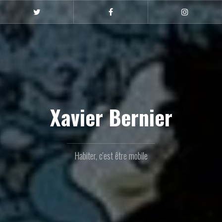
Aller
au
Twitter
Facebook
Instagram
contenu
principal
Xavier Bernier
Habiter, c'est être mobile